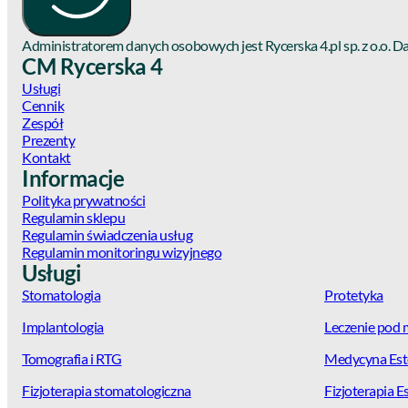
Administratorem danych osobowych jest Rycerska 4.pl sp. z o.o. 
CM Rycerska 4
Usługi
Cennik
Zespół
Prezenty
Kontakt
Informacje
Polityka prywatności
Regulamin sklepu
Regulamin świadczenia usług
Regulamin monitoringu wizyjnego
Usługi
Stomatologia
Protetyka
Implantologia
Leczenie pod
Tomografia i RTG
Medycyna Est
Fizjoterapia stomatologiczna
Fizjoterapia E