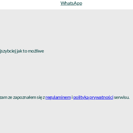
Zadzwoń 783 950 058
WhatsApp
Whatsapp
zybciej jak to możliwe
zam ze zapoznałem się z
regulaminem
i
polityką prywatności
serwisu.