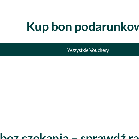
Kup bon podarunko
Wszystkie Vouchery
Wszystkie Vouchery
 bez czekania – sprawdź ra