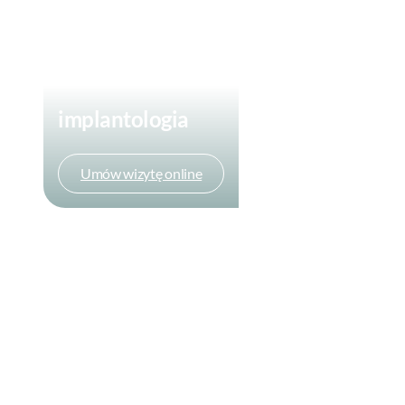
implantologia
Umów wizytę online
Umów wizytę online